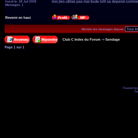
moi jles utilise pas mal toute lo0l sa depend commen
Inscrit le: 28 Juil 2008
Messages: 1
Revenir en haut
Montrer les messages depuis:
Club C Index du Forum
->
Sondage
Page
1
sur
1
Powered by
Tra