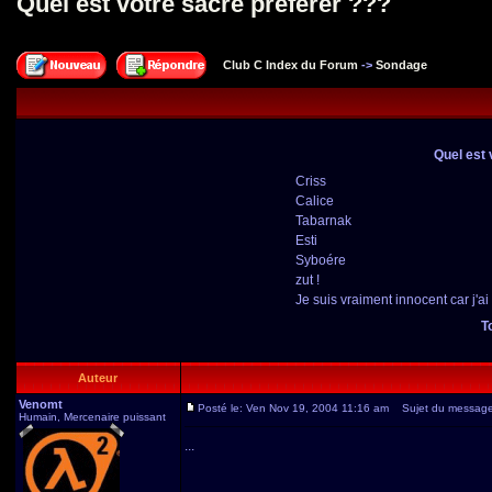
Quel est votre sacre préférer ???
Club C Index du Forum
->
Sondage
Quel est 
Criss
Calice
Tabarnak
Esti
Syboére
zut !
Je suis vraiment innocent car j'ai 
T
Auteur
Venomt
Posté le: Ven Nov 19, 2004 11:16 am
Sujet du message: 
Humain, Mercenaire puissant
...