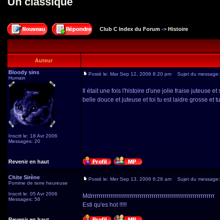
Un classique
Club C Index du Forum
->
Histoire
Auteur
Bloody sins
Posté le: Mar Sep 12, 2006 8:20 pm
Sujet du message: 
Humain
Il était une fois l'histoire d'une jolie fraise juteuse 
belle douce et juteuse et toi tu est laidre grosse et tu
Inscrit le: 18 Avr 2006
Messages: 20
Revenir en haut
Chite Sirène
Posté le: Mer Sep 13, 2006 6:28 am
Sujet du message:
Pomme de terre heureuse
Inscrit le: 05 Avr 2006
Mdrrrrrrrrrrrrrrrrrrrrrrrrrrrrrrrrrrrrrrrrrrrrrrrrrrrrrrrrrrrrrrr
Messages: 56
Esti qu'es hot !!!!!
Revenir en haut