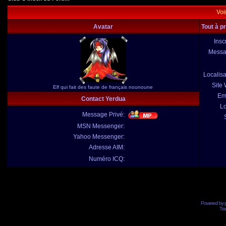
Voi
Avatar
Tout à p
Inscr
Messa
Localisa
Site
Elf qui fait des faute de français nounoune
Em
Contact Yerdua
Lo
Message Privé:
MSN Messenger:
Yahoo Messenger:
Adresse AIM:
Numéro ICQ:
Powered by
Tra