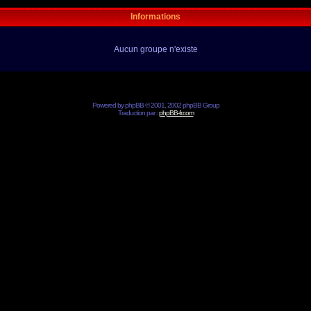
Informations
Aucun groupe n'existe
Powered by
phpBB
© 2001, 2002 phpBB Group
Traduction par :
phpBB-fr.com