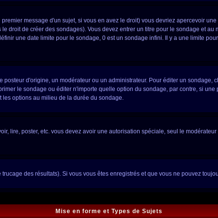
 premier message d'un sujet, si vous en avez le droit) vous devriez apercevoir une
 le droit de créer des sondages). Vous devez entrer un titre pour le sondage et au
inir une date limite pour le sondage, 0 est un sondage infini. Il y a une limite pour 
steur d'origine, un modérateur ou un administrateur. Pour éditer un sondage, cliqu
imer le sondage ou éditer n'importe quelle option du sondage, par contre, si une p
t les options au milieu de la durée du sondage.
voir, lire, poster, etc. vous devez avoir une autorisation spéciale, seul le modérate
le trucage des résultats). Si vous vous êtes enregistrés et que vous ne pouvez toujo
Mise en forme et Types de Sujets