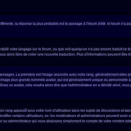
différente, la réponse la plus probable est le passage à l'heure d'été. le forum n'a 
installé votre langage sur le forum, ou que soit quelqu'un n'a pas encore traduit ce
vous alors libre de créer une nouvelle traduction. Plus d'informations peuvent être 
s messages. La première est l'image associée avec votre rang, générallement elles
ne image plus grande nommée avatar, qui est généralement unique ou personnelle à cha
tilisez un avatar, cela voudra alors dire que l'administrateur en a décidé ainsi, v
un rang apparaît sous votre nom d'utilisateur dans les sujets de discussions et dans 
fier certains utilisateurs, ex: les modérateurs et administrateurs peuvent avoir un 
ur ou administrateur qui vous abaissera simplement le compte de votre nombre tot