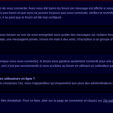
 de vous connecter. Avez-vous été banni du forum (un message est affiché si vous l
es pas banni et que vous ne pouvez toujours pas vous connecter, vérifiez et revérifi
 il se peut que le forum ait été mal configuré.
s avez besoin ou non de vous enregistrer pour poster des messages sur certains for
tar, une messagerie privée, l'envoi d'e-mail à des amis, l'inscription à un groupe d'
orsque vous vous connectez, le forum vous gardera seulement connecté pour une pér
ceci n'est pas recommandé si vous accédez au forum en utilisant un ordinateur parta
s utilisateurs en ligne ?
ous choisissez
Oui
, vous n'apparaîtrez qu'uniquement aux yeux des administrateurs
être réinitialisé. Pour ce faire, aller sur la page de connexion et cliquez sur
J'ai ou