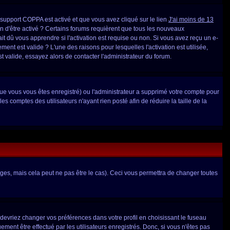
e support COPPA est activé et que vous avez cliqué sur le lien
J'ai moins de 13
in d'être activé ? Certains forums requièrent que tous les nouveaux
t dû vous apprendre si l'activation est requise ou non. Si vous avez reçu un e-
ement est valide ? L'une des raisons pour lesquelles l'activation est utilisée,
 valide, essayez alors de contacter l'administrateur du forum.
sque vous vous êtes enregistré) ou l'administrateur a supprimé votre compte pour
s comptes des utilisateurs n'ayant rien posté afin de réduire la taille de la
es, mais cela peut ne pas être le cas). Ceci vous permettra de changer toutes
s devriez changer vos préférences dans votre profil en choisissant le fuseau
ment être effectué par les utilisateurs enregistrés. Donc, si vous n'êtes pas