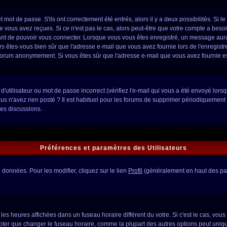
mot de passe. S'ils ont correctement été entrés, alors il y a deux possibilités. Si l
e vous avez reçues. Si ce n'est pas le cas, alors peut-être que votre compte a beso
vant de pouvoir vous connecter. Lorsque vous vous êtes enregistré, un message aurai
lors êtes-vous bien sûr que l'adresse e-mail que vous avez fournie lors de l'enregistr
 forum anonymement. Si vous êtes sûr que l'adresse e-mail que vous avez fournie est
'utilisateur ou mot de passe incorrect (vérifiez l'e-mail qui vous a été envoyé lor
s n'avez rien posté ? Il est habituel pour les forums de supprimer périodiquement le
es discussions.
Préférences et paramètres des Utilisateurs
données. Pour les modifier, cliquez sur le lien
Profil
(généralement en haut des pag
les heures affichées dans un fuseau horaire différent du votre. Si c'est le cas, vou
noter que changer le fuseau horaire, comme la plupart des autres options peut unique