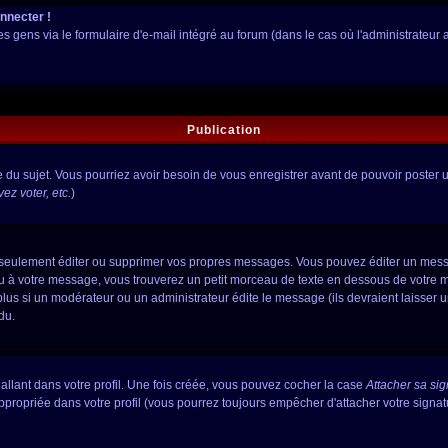
onnecter !
gens via le formulaire d'e-mail intégré au forum (dans le cas où l'administrateur aura
Publication
ge du sujet. Vous pourriez avoir besoin de vous enregistrer avant de pouvoir poster 
z voter, etc.
)
seulement éditer ou supprimer vos propres messages. Vous pouvez éditer un messag
 votre message, vous trouverez un petit morceau de texte en dessous de votre mess
 plus si un modérateur ou un administrateur édite le message (ils devraient laisser 
du.
llant dans votre profil. Une fois créée, vous pouvez cocher la case
Attacher sa si
propriée dans votre profil (vous pourrez toujours empêcher d'attacher votre signat