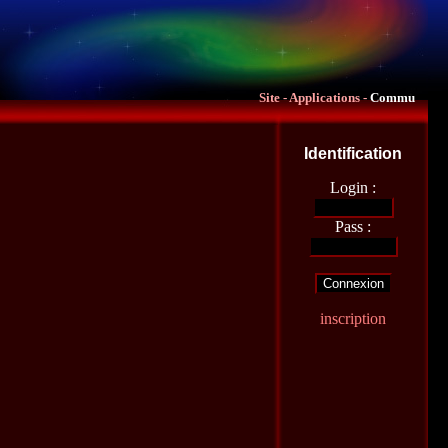
Site
-
Applications
-
Commu
Identification
Login :
Pass :
inscription