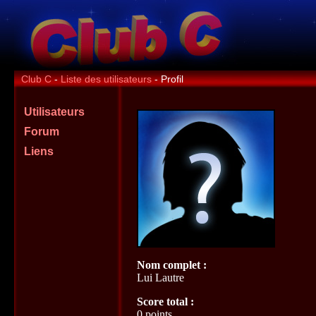
Club C
-
Liste des utilisateurs
- Profil
Utilisateurs
Forum
Liens
Nom complet :
Lui Lautre
Score total :
0 points