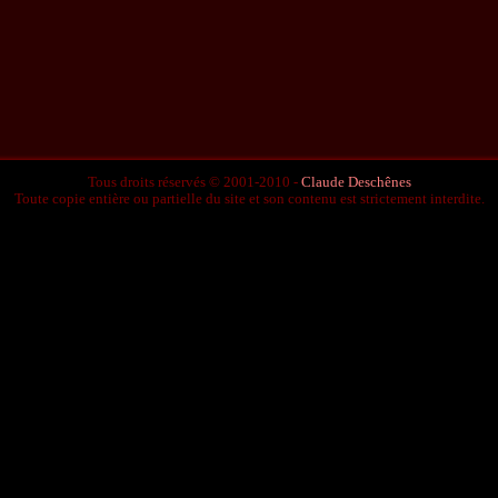
Tous droits réservés © 2001-2010 -
Claude Deschênes
Toute copie entière ou partielle du site et son contenu est strictement interdite.