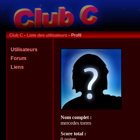
Club C
-
Liste des utilisateurs
- Profil
Utilisateurs
Forum
Liens
Nom complet :
mercedes torres
Score total :
0 points