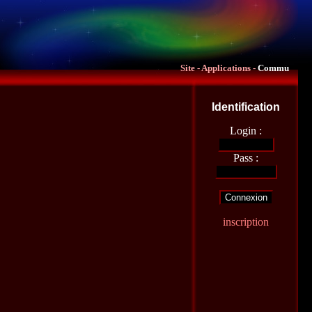
Site
-
Applications
-
Commu
Identification
Login :
Pass :
inscription